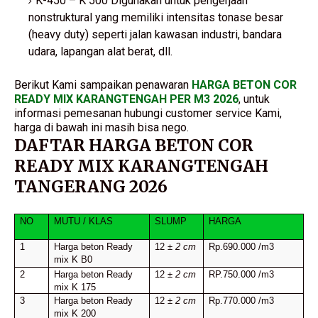
K-450 – K 500 Digunakan untuk pengerjaan
nonstruktural yang memiliki intensitas tonase besar
(heavy duty) seperti jalan kawasan industri, bandara
udara, lapangan alat berat, dll.
Berikut Kami sampaikan penawaran
HARGA BETON COR
READY MIX KARANGTENGAH PER M3 2026
, untuk
informasi pemesanan hubungi customer service Kami,
harga di bawah ini masih bisa nego.
DAFTAR HARGA BETON COR
READY MIX KARANGTENGAH
TANGERANG 2026
NO
MUTU / KLAS
SLUMP
HARGA
1
Harga beton Ready
12 ±
2 cm
Rp.690.000 /m3
mix K B0
2
Harga beton Ready
12 ±
2 cm
RP.750.000 /m3
mix K 175
3
Harga beton Ready
12 ±
2 cm
Rp.770.000 /m3
mix K 200