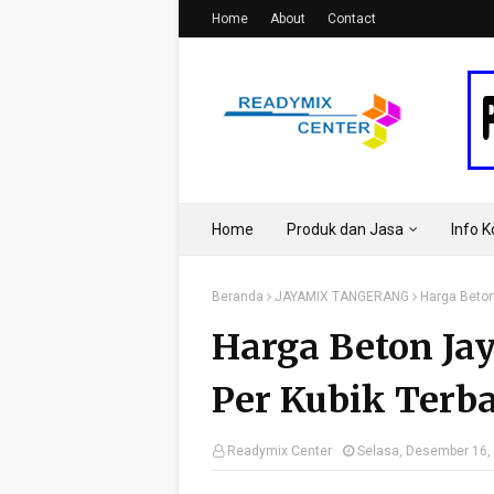
Home
About
Contact
Home
Produk dan Jasa
Info 
Beranda
JAYAMIX TANGERANG
Harga Beton
Harga Beton Ja
Per Kubik Terb
Readymix Center
Selasa, Desember 16,