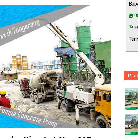
Bap
0
+
Teri
Pro