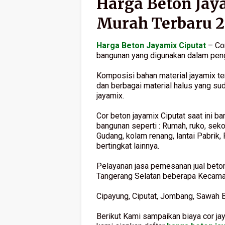
Harga Beton Jay
Murah Terbaru 
Harga Beton Jayamix Ciputat
– Cor
bangunan yang digunakan dalam peng
Komposisi bahan material jayamix terd
dan berbagai material halus yang su
jayamix.
Cor beton jayamix Ciputat saat ini b
bangunan seperti : Rumah, ruko, sekol
Gudang, kolam renang, lantai Pabrik,
bertingkat lainnya.
Pelayanan jasa pemesanan jual beton 
Tangerang Selatan beberapa Kecamata
Cipayung, Ciputat, Jombang, Sawah B
Berikut Kami sampaikan biaya cor jay