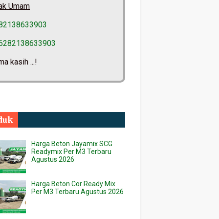
ak Umam
82138633903
6282138633903
ma kasih ...!
duk
Harga Beton Jayamix SCG
Readymix Per M3 Terbaru
Agustus 2026
Harga Beton Cor Ready Mix
Per M3 Terbaru Agustus 2026