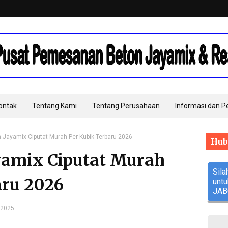
Kontak
Tentang Kami
Tentang Perusahaan
Informasi dan 
 Jayamix Ciputat Murah Per Kubik Terbaru 2026
Hub
yamix Ciputat Murah
Sila
aru 2026
unt
JAB
 2025