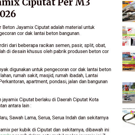
amix Ciputat Per M3
2026
 Beton Jayamix Ciputat adalah material untuk
ecoran cor dak lantai beton bangunan.
iri dari beberapa racikan semen, pasir, split, obat,
dah di desain khusus oleh pabrik produsen beton cor
anyak digunakan untuk pengecoran cor dak lantai beton
ahan, rumah sakit, masjid, rumah ibadah, Lantai
 Perkantoran, apartment, pondasi, jalan dan bangunan
jayamix Ciputat berlaku di Daerah Ciputat Kota
n antara lain :
aru, Sawah Lama, Serua, Serua Indah dan sekitarnya
amix per kubik di Ciputat dan sekitarnya, dibawah ini