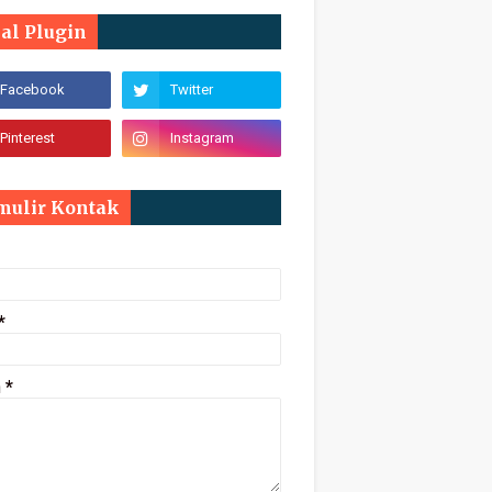
ial Plugin
mulir Kontak
*
n
*