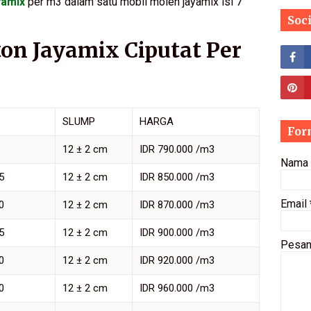
yamix
per m3 dalam satu mobil molen jayamix isi 7
Soc
on Jayamix Ciputat Per
SLUMP
HARGA
For
12 ± 2 cm
IDR 790.000 /m3
Nama
5
12 ± 2 cm
IDR 850.000 /m3
Email
0
12 ± 2 cm
IDR 870.000 /m3
5
12 ± 2 cm
IDR 900.000 /m3
Pesa
0
12 ± 2 cm
IDR 920.000 /m3
0
12 ± 2 cm
IDR 960.000 /m3