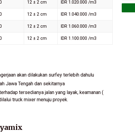
0
12 ± 2 cm
IDR 1.020.000 /m3
0
12 ± 2 cm
IDR 1.040.000 /m3
0
12 ± 2 cm
IDR 1.060.000 /m3
0
12 ± 2 cm
IDR 1.100.000 /m3
rjaan akan dilakukan surfey terlebih dahulu
yah Jawa Tengah dan sekitarnya
erhadap tersedianya jalan yang layak, keamanan (
ilalui truck mixer menuju proyek.
ayamix