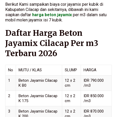
Berikut Kami sampaikan biaya cor jayamix per kubik di
Kabupaten Cilacap dan sekitarnya, dibawah ini kami
siapkan daftar
harga beton jayamix
per m3 dalam satu
mobil molen jayamix isi 7 kubik.
Daftar Harga Beton
Jayamix Cilacap Per m3
Terbaru 2026
No
MUTU / KLAS
SLUMP
HARGA
1
Beton Jayamix Cilacap
12 ± 2
IDR 790.000
K B0
cm
/m3
2
Beton Jayamix Cilacap
12 ± 2
IDR 850.000
K 175
cm
/m3
3
Beton Jayamix Cilacap
12 ± 2
IDR 870.000
K 200
cm
/m3