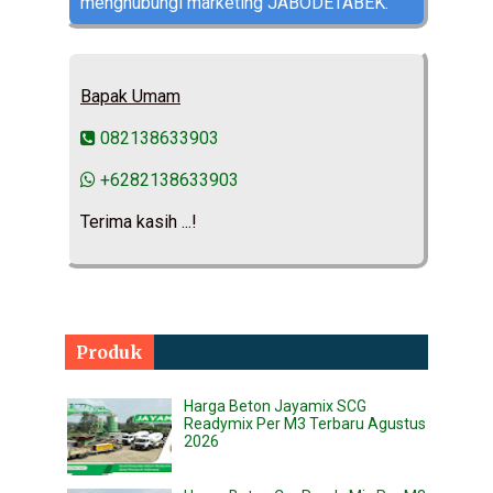
menghubungi marketing JABODETABEK.
Bapak Umam
082138633903
+6282138633903
Terima kasih ...!
Produk
Harga Beton Jayamix SCG
Readymix Per M3 Terbaru Agustus
2026