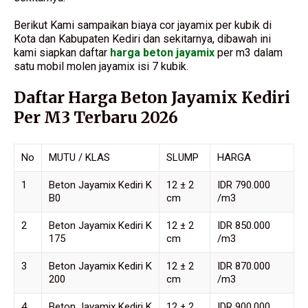
Berikut Kami sampaikan biaya cor jayamix per kubik di
Kota dan Kabupaten Kediri dan sekitarnya, dibawah ini
kami siapkan daftar
harga beton jayamix
per m3 dalam
satu mobil molen jayamix isi 7 kubik.
Daftar Harga Beton Jayamix Kediri
Per M3 Terbaru 2026
No
MUTU / KLAS
SLUMP
HARGA
1
Beton Jayamix Kediri K
12 ± 2
IDR 790.000
B0
cm
/m3
2
Beton Jayamix Kediri K
12 ± 2
IDR 850.000
175
cm
/m3
3
Beton Jayamix Kediri K
12 ± 2
IDR 870.000
200
cm
/m3
4
Beton Jayamix Kediri K
12 ± 2
IDR 900.000