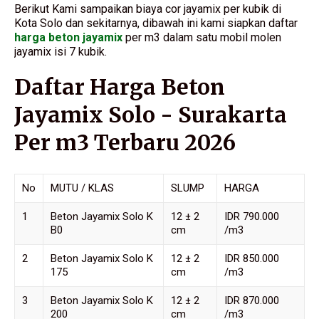
Berikut Kami sampaikan biaya cor jayamix per kubik di
Kota Solo dan sekitarnya, dibawah ini kami siapkan daftar
harga beton jayamix
per m3 dalam satu mobil molen
jayamix isi 7 kubik.
Daftar Harga Beton
Jayamix Solo - Surakarta
Per m3 Terbaru 2026
No
MUTU / KLAS
SLUMP
HARGA
1
Beton Jayamix Solo K
12 ± 2
IDR 790.000
B0
cm
/m3
2
Beton Jayamix Solo K
12 ± 2
IDR 850.000
175
cm
/m3
3
Beton Jayamix Solo K
12 ± 2
IDR 870.000
200
cm
/m3